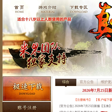
综合
官方公告
维护更
2026年7月25
【注册账号】
【客户端下
[官方公告]
2026年7月25日新服【玉衡