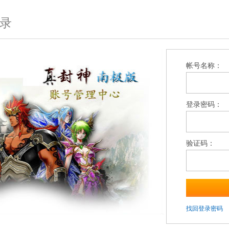
录
帐号名称：
登录密码：
验证码：
找回登录密码