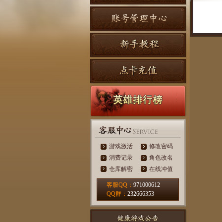
游戏激活
修改密码
消费记录
角色改名
仓库解密
在线冲值
客服QQ：
971000612
QQ群：
232666353